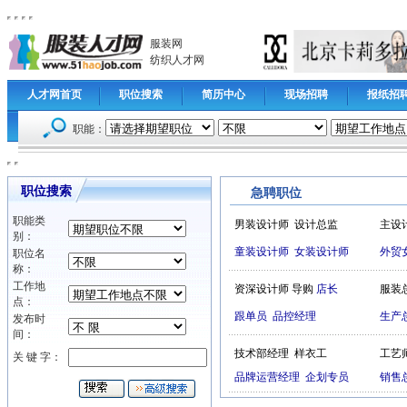
服装网
纺织人才网
人才网首页
职位搜索
简历中心
现场招聘
报纸招
职能：
职位搜索
急聘职位
职能类
男装设计师
设计总监
主设
别：
童装设计师
女装设计师
外贸
职位名
称：
工作地
资深设计师
导购
店长
服装
点：
跟单员
品控经理
生产
发布时
间：
技术部经理
样衣工
工艺
关 键 字：
品牌运营经理
企划专员
销售